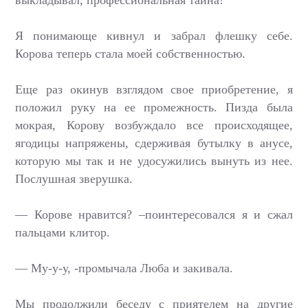
выкладывал, профессиональная тайна!
Я понимающе кивнул и забрал флешку себе.
Корова теперь стала моей собственностью.
Еще раз окинув взглядом свое приобретение, я
положил руку на ее промежность. Пизда была
мокрая, Корову возбуждало все происходящее,
ягодицы напряжены, сдерживая бутылку в анусе,
которую мы так и не удосужились вынуть из нее.
Послушная зверушка.
— Корове нравится? –поинтересовался я и сжал
пальцами клитор.
— Му-у-у, -промычала Люба и закивала.
Мы продолжили беседу с приятелем на другие