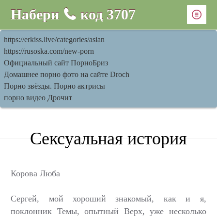
Набери
код
3707
https://erkiss.live/categories/asian
https://rusoska.com/new-porn
Официальный сайт ПорноБриз
Домашнее порно фото на сайте Droch
Порно звёзды. Порно актрисы
порно видео Дрочит
Сексуальная история
Корова Люба
Сергей, мой хороший знакомый, как и я,
поклонник Темы, опытный Верх, уже несколько