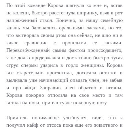
По этой команде Корова шагнула ко мне и, встав
на колени, быстро расстегнула ширинку, взяв в рот
напряженный ствол. Конечно, за нашу семейную
жизнь мы баловались оральными ласками, но то,
что вытворяла своим ртом она сейчас, не шло ни в
какое сравнение с прошлыми ее ласками.
Перевозбужденный самим фактом происходящего,
я не долго продержался и достаточно быстро тугая
струя спермы ударила в горло женщины. Корова
все старательно проглотила, дососала остатки и
вылизала уже начинающий опадать член, не забыв
и про яйца. Заправив член обратно в штаны,
Корова покорно отползла на свое место и там
встала на ноги, приняв ту же покорную позу.
Приятель понимающе улыбнулся, видя, что я
получил кайф от отсоса пока еще его животного и