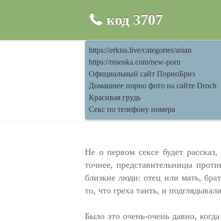
код
3707
https://erkiss.live/categories/asian
https://rusoska.com/new-porn
Официальный сайт ПорноБриз
Домашнее порно фото на сайте Droch
Красивая грудь
Секс по телефону номера
Не о первом сексе будет рассказ,
точнее, представительницы проти
близкие люди: отец или мать, бра
то, что греха таить, и подглядывал
Было это очень-очень давно, когд