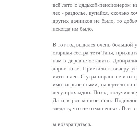
всё лето с дядькой-пенсионером н
лес - раздолье, купайся, сколько х
других дачников не было, то добыч
некогда им было.
В тот год выдался очень большой 
старшая сестра тетя Таня, прихват
нам в деревне оставить. Добирали
дорог тоже. Приехали к вечеру ус
идти в лес. С утра пораньше и отп
ими загрызенными, навертели на се
лесу прохладно. Поход получился 
Да и в рот многое шло. Поднялось
заедать, что не отмашешься. Всег
ы возвращаться.