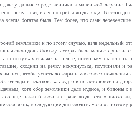
а даче у дальнего родственника в маленькой деревне. Р
очешь, рыбу лови, в лес по грибы-ягоды ходи. В сезон доб
а всегда богатая была. Тем более, что сами деревенски
урожай земляники и по этому случаю, взяв недельный отп
ившая свою дочь Люську, которая была меня старше на с
сь на попутках и даже на телеге, поскольку транспорта
тавшие, сходили на речку искупнуться, поужинали и ра
равились, чтобы успеть до жары и массового появления 
бя одежды и платков, как будто и не лето вовсе на дво
удачным, хотя сбор земляники дело нудное, и бидоны с
 солнце, из-за бликов на траве ягоды стало плохо вид
о не соберешь, в следующие дни сходить можно, поэтому