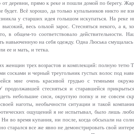
от деревни, прямо к реке и пошли домой по берегу. Жарко
е будет. Всё хорошо, да только купальников никто не взя
озникла у старших идея голышом искупаться. На реке н
 высокий, весь ольхой зарос. Стесняться некого, а я, 
о, в общем-то соответствовало действительности. На
ть навьюченную на себя одежду. Одна Люська смущалась и
и ее и мать, и тетка.
гих женщин трех возрастов и комплекций: полную тетю Та
ми сосками и черный треугольник густых волос под на
шейся мне очень красивой грудью с темными окруж
 продолжавшей стесняться и старавшейся прикрытьс
ядеть небольшие сиси, округлую попку и не совсем с
 своей наготы, необычности ситуации и такой компани
ротических ощущений я не испытывал, было лишь любоп
 Ни во время купания, ни после, когда обсыхали на сол
, но старался все же явно не демонстрировать свой интер