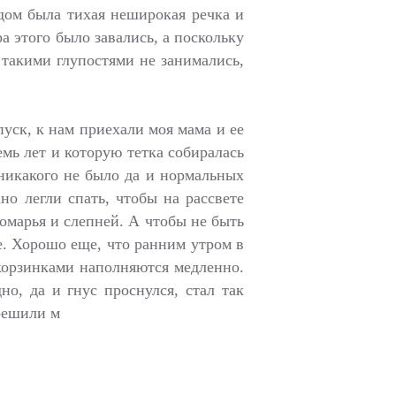
ядом была тихая неширокая речка и
ра этого было завались, а поскольку
е такими глупостями не занимались,
уск, к нам приехали моя мама и ее
емь лет и которую тетка собиралась
 никакого не было да и нормальных
но легли спать, чтобы на рассвете
комарья и слепней. А чтобы не быть
ре. Хорошо еще, что ранним утром в
 корзинками наполняются медленно.
но, да и гнус проснулся, стал так
 решили м