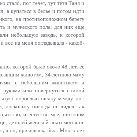
 стало, пот течет, тут тетя Таня и
л, а купаться в белье и потом идти
икого, на противоположном берегу
хоть и мужеского пола, для них еще
шли небольшую заводь, к которой
 все на меня поглядывала - какой-
ню, которой было около 48 лет, ее
висавшим животом, 34-летнюю маму
иями, с небольшим животиком и
я руками или повернуться спиной
крытую порослью щелку между ног.
и, поскольку никогда не видел так
ытство, и естество мое, писюном
нце, деталей женской анатомии я не
ес, а он, признаюсь, был. Много лет