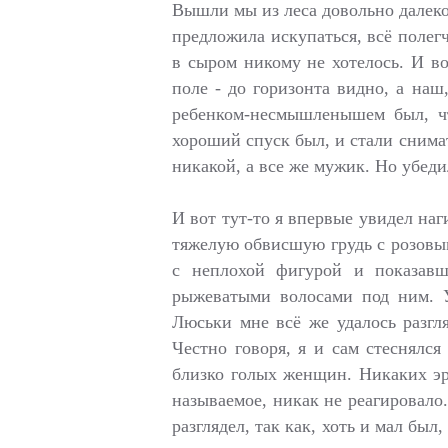
Вышли мы из леса довольно далеко 
предложила искупаться, всё полегч
в сыром никому не хотелось. И в
поле - до горизонта видно, а наш,
ребенком-несмышленышем был, чт
хороший спуск был, и стали снима
никакой, а все же мужик. Но убедил
И вот тут-то я впервые увидел на
тяжелую обвисшую грудь с розовы
с неплохой фигурой и показав
рыжеватыми волосами под ним. У
Люськи мне всё же удалось разгл
Честно говоря, я и сам стеснялся
близко голых женщин. Никаких э
называемое, никак не реагировало.
разглядел, так как, хоть и мал был