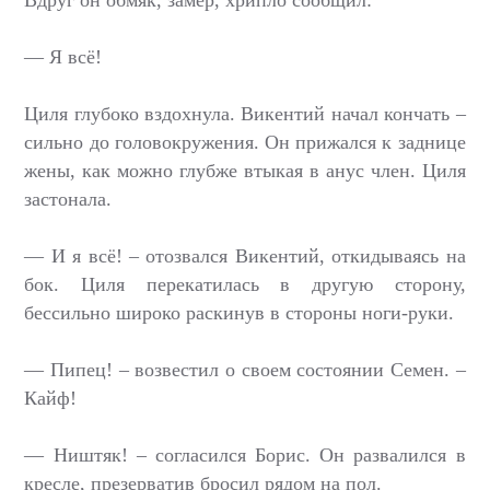
Вдруг он обмяк, замер, хрипло сообщил:
— Я всё!
Циля глубоко вздохнула. Викентий начал кончать –
сильно до головокружения. Он прижался к заднице
жены, как можно глубже втыкая в анус член. Циля
застонала.
— И я всё! – отозвался Викентий, откидываясь на
бок. Циля перекатилась в другую сторону,
бессильно широко раскинув в стороны ноги-руки.
— Пипец! – возвестил о своем состоянии Семен. –
Кайф!
— Ништяк! – согласился Борис. Он развалился в
кресле, презерватив бросил рядом на пол.