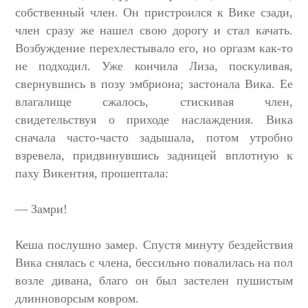
собственный член. Он пристроился к Вике сзади,
член сразу же нашел свою дорогу и стал качать.
Возбуждение перехлестывало его, но оргазм как-то
не подходил. Уже кончила Лиза, поскуливая,
свернувшись в позу эмбриона; застонала Вика. Ее
влагалище сжалось, стискивая член,
свидетельствуя о приходе наслаждения. Вика
сначала часто-часто задышала, потом утробно
взревела, придвинувшись задницей вплотную к
паху Викентия, прошептала:
— Замри!
Кеша послушно замер. Спустя минуту бездействия
Вика снялась с члена, бессильно повалилась на пол
возле дивана, благо он был застелен пушистым
длинноворсым ковром.