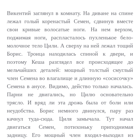
Викентий заглянул в комнату. На диване на спине
лежал голый коренастый Семен, сдвинув вместе
свои кривые волосатые ноги. На нем верхом,
поджимая ноги, распласталось пухленькое бело-
молочное тело Цили. А сверху на ней лежал тощий
Борис. Троица находилась спиной к двери, и
поэтому Кеша разглядел все происходящее до
мельчайших деталей: мощный толстый смуглый
член Семена во влагалище и длинную «сосисочку»
Семена в анусе. Видимо, действо только началась.
Парни не двигались, но Цилю основательно
трясло. И вряд ли эта дрожь была от боли или
неудобства. Борис немного двинулся, пару раз
качнул туда-сюда. Циля замычала. Тут начал
двигаться Семен, потихоньку приподнимая
задницу. Его мощный член входил-выходил из