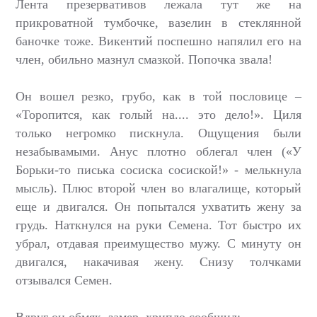
Лента презервативов лежала тут же на
прикроватной тумбочке, вазелин в стеклянной
баночке тоже. Викентий поспешно напялил его на
член, обильно мазнул смазкой. Попочка звала!
Он вошел резко, грубо, как в той пословице –
«Торопится, как голый на.... это дело!». Циля
только негромко пискнула. Ощущения были
незабывамыми. Анус плотно облегал член («У
Борьки-то писька сосиска сосиской!» - мелькнула
мысль). Плюс второй член во влагалище, который
еще и двигался. Он попытался ухватить жену за
грудь. Наткнулся на руки Семена. Тот быстро их
убрал, отдавая преимущество мужу. С минуту он
двигался, накачивая жену. Снизу толчками
отзывался Семен.