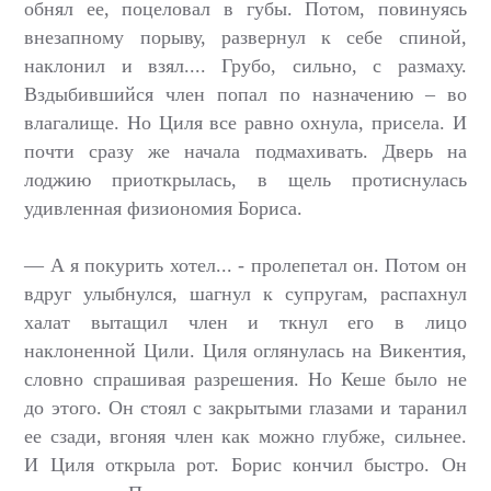
обнял ее, поцеловал в губы. Потом, повинуясь
внезапному порыву, развернул к себе спиной,
наклонил и взял.... Грубо, сильно, с размаху.
Вздыбившийся член попал по назначению – во
влагалище. Но Циля все равно охнула, присела. И
почти сразу же начала подмахивать. Дверь на
лоджию приоткрылась, в щель протиснулась
удивленная физиономия Бориса.
— А я покурить хотел... - пролепетал он. Потом он
вдруг улыбнулся, шагнул к супругам, распахнул
халат вытащил член и ткнул его в лицо
наклоненной Цили. Циля оглянулась на Викентия,
словно спрашивая разрешения. Но Кеше было не
до этого. Он стоял с закрытыми глазами и таранил
ее сзади, вгоняя член как можно глубже, сильнее.
И Циля открыла рот. Борис кончил быстро. Он