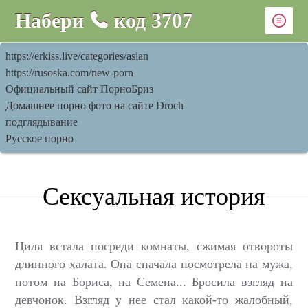
Набери
код
3707
https://erkiss.live/categories/asian
https://rusoska.com/new-porn
Официальный сайт ПорноБриз
Домашнее порно фото на сайте Droch
подглядывание
Русское порно
Сексуальная история
Циля встала посреди комнаты, сжимая отвороты
длинного халата. Она сначала посмотрела на мужа,
потом на Бориса, на Семена... Бросила взгляд на
девчонок. Взгляд у нее стал какой-то жалобный,