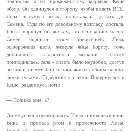
подползла к их промежностям, закрывая Кеше
обзор. Он сдвинулся в сторону, чтобы видеть ВСЁ.
Лиза высунула язык, попыталась достать до
Семена. Судя по его довольному возгласу, достала.
Язык шоркнул по яичкам, по основанию члена.
Семен задвигал тазом энергичней. Лиза,
выворачивая шею, лизнула яйца Борису, тоже
добившись сладостного мычания. Потом
приподнялась, села – лизать было неудобно, доступ
все-таки не тот. Стала поглаживать обоим парням
яички руками. Подёргивать слегка. Повернулась к
Кеше, раздвинула ноги:
— Полижи мне, а?
Он не успел отреагировать. Из-за спины выскочила
Вика и припала ртом к промежности Лизы.
Викентий опять встал в ступор. Такого, чтобы