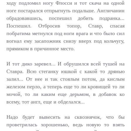
ходу подломил ногу Флосси и тот скача на одной
ноге постарался отпрыгнуть подальше. Англичанин
обрадовавшись, поспешил добить подранка...
Поспешил. Отбросив топор, Ставр, спасая
побратима метнулся под ноги врага и что было сил
вогнал ему засапожник снизу вверх под кольчугу,
прямиком в причинное место.
И тот дико заревел... И обрушился всей тушей на
Ставра. Всю стеганку юшкой с какой то дрянью
залил... От нее и так стоялым потом, да кислым
железом перло, а теперь еще то ли кровищей то ли
мочой, то ли каким еще дерьмом, в добавок ко
всему, тот англ, еще и обделался...
Надо будет вывесить на сквознячок, что бы
проветрилась хорошенько, ведь новую то взять