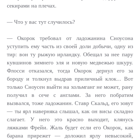
секирами на плечах.
— Что у вас тут случилось?
— Окорок требовал от ладожанина Сноусона
уступить ему часть из своей доли добычи, одну из
тир: вон ту рыжую ирландку. Обещал за нее пару
кувшинов зимнего эля и новую медвежью шкуру.
Флосси отказался, тогда Окорок дернул его за
бороду и толкнул выдрав приличный клок... Вот
только Сноусен выйти на хольмганг не может, рану
получил в сече с англами. За него побратим
вызвался, тоже ладожанин. Ставр Скальд, его зовут
— ты ярл наверняка слышал, как он висы складно
слагает. У него это красно выходит, клянусь
ляжками Фрейи. Жаль будет если его Окорок, как
барана прирежет — доложил ярлу невысокий,