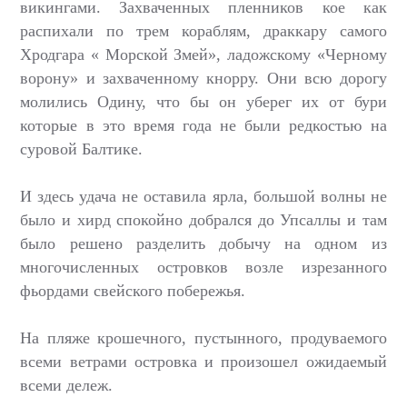
викингами. Захваченных пленников кое как
распихали по трем кораблям, драккару самого
Хродгара « Морской Змей», ладожскому «Черному
ворону» и захваченному кнорру. Они всю дорогу
молились Одину, что бы он уберег их от бури
которые в это время года не были редкостью на
суровой Балтике.
И здесь удача не оставила ярла, большой волны не
было и хирд спокойно добрался до Упсаллы и там
было решено разделить добычу на одном из
многочисленных островков возле изрезанного
фьордами свейского побережья.
На пляже крошечного, пустынного, продуваемого
всеми ветрами островка и произошел ожидаемый
всеми дележ.