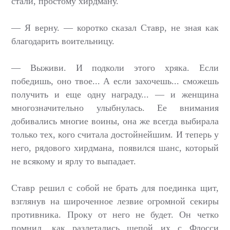
стали, простому хирдману.
— Я верну. — коротко сказал Ставр, не зная как
благодарить воительницу.
— Выживи. И подколи этого хряка. Если
победишь, оно твое... А если захочешь... сможешь
получить и еще одну награду... — и женщина
многозначительно улыбнулась. Ее внимания
добивались многие воины, она же всегда выбирала
только тех, кого считала достойнейшим. И теперь у
него, рядового хирдмана, появился шанс, который
не всякому и ярлу то выпадает.
Ставр решил с собой не брать для поединка щит,
взглянув на широченное лезвие огромной секиры
противника. Проку от него не будет. Он четко
помнил, как разлетались щепой их с Флосси