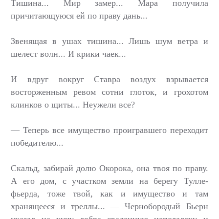
Тишина... Мир замер... Мара получила
причитающуюся ей по праву дань...
Звенящая в ушах тишина... Лишь шум ветра и
шелест волн... И крики чаек...
И вдруг вокруг Ставра воздух взрывается
восторженным ревом сотни глоток, и грохотом
клинков о щиты... Неужели все?
— Теперь все имущество проигравшего переходит
победителю...
Скальд, забирай долю Окорока, она твоя по праву.
А его дом, с участком земли на берегу Тулле-
фьерда, тоже твой, как и имущество и там
хранящееся и треллы... — Чернобородый Бьерн