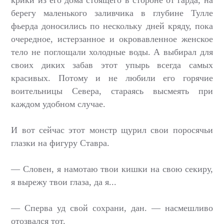
крики из его дома стоящего в стороне от гарда, на
берегу маленького заливчика в глубине Тулле
фьерда доносились по нескольку дней кряду, пока
очередное, истерзанное и окровавленное женское
тело не поглощали холодные воды. А выбирал для
своих диких забав этот упырь всегда самых
красивых. Потому и не любили его горячие
воительницы Севера, стараясь высмеять при
каждом удобном случае.
И вот сейчас этот монстр щурил свои поросячьи
глазки на фигуру Ставра.
— Словен, я намотаю твои кишки на свою секиру,
я вырежу твои глаза, да я...
— Сперва уд свой сохрани, дан. — насмешливо
отозвался тот.