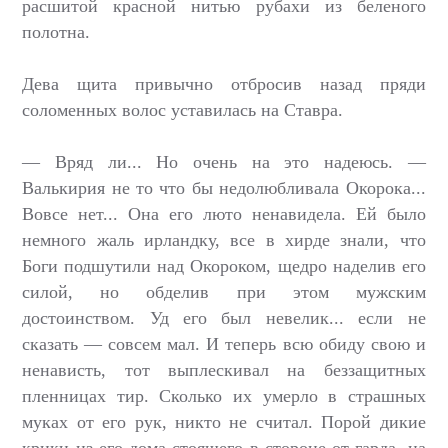
расшитой красной нитью рубахи из беленого
полотна.
Дева щита привычно отбросив назад пряди
соломенных волос уставилась на Ставра.
— Вряд ли... Но очень на это надеюсь. —
Валькирия не то что бы недолюбливала Окорока...
Вовсе нет... Она его люто ненавидела. Ей было
немного жаль ирландку, все в хирде знали, что
Боги подшутили над Окороком, щедро наделив его
силой, но обделив при этом мужским
достоинством. Уд его был невелик... если не
сказать — совсем мал. И теперь всю обиду свою и
ненависть, тот выплескивал на беззащитных
пленницах тир. Сколько их умерло в страшных
муках от его рук, никто не считал. Порой дикие