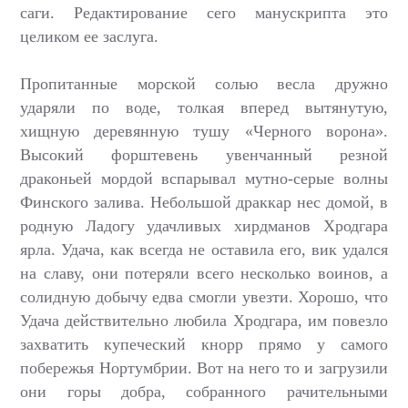
саги. Редактирование сего манускрипта это
целиком ее заслуга.
Пропитанные морской солью весла дружно
ударяли по воде, толкая вперед вытянутую,
хищную деревянную тушу «Черного ворона».
Высокий форштевень увенчанный резной
драконьей мордой вспарывал мутно-серые волны
Финского залива. Небольшой драккар нес домой, в
родную Ладогу удачливых хирдманов Хродгара
ярла. Удача, как всегда не оставила его, вик удался
на славу, они потеряли всего несколько воинов, а
солидную добычу едва смогли увезти. Хорошо, что
Удача действительно любила Хродгара, им повезло
захватить купеческий кнорр прямо у самого
побережья Нортумбрии. Вот на него то и загрузили
они горы добра, собранного рачительными