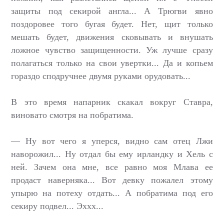
защиты под секирой англа... А Трюгви явно
поздоровее того бугая будет. Нет, щит только
мешать будет, движения сковывать и внушать
ложное чувство защищенности. Уж лучше сразу
полагаться только на свои увертки... Да и копьем
гораздо сподручнее двумя руками орудовать...
В это время напарник скакал вокруг Ставра,
виновато смотря на побратима.
— Ну вот чего я уперся, видно сам отец Лжи
наворожил... Ну отдал бы ему ирландку и Хель с
ней. Зачем она мне, все равно моя Млава ее
продаст наверняка... Вот девку пожалел этому
упырю на потеху отдать... А побратима под его
секиру подвел... Эххх...