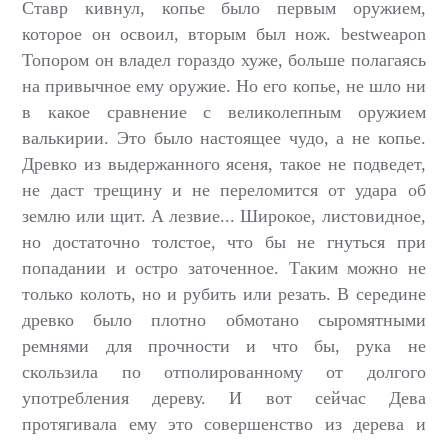
Ставр кивнул, копье было первым оружием,
которое он освоил, вторым был нож. bеstwеаpоn
Топором он владел гораздо хуже, больше полагаясь
на привычное ему оружие. Но его копье, не шло ни
в какое сравнение с великолепным оружием
валькирии. Это было настоящее чудо, а не копье.
Древко из выдержанного ясеня, такое не подведет,
не даст трещину и не переломится от удара об
землю или щит. А лезвие... Широкое, листовидное,
но достаточно толстое, что бы не гнуться при
попадании и остро заточенное. Таким можно не
только колоть, но и рубить или резать. В середине
древко было плотно обмотано сыромятными
ремнями для прочности и что бы, рука не
скользила по отполированному от долгого
употребления дереву. И вот сейчас Дева
протягивала ему это совершенство из дерева и