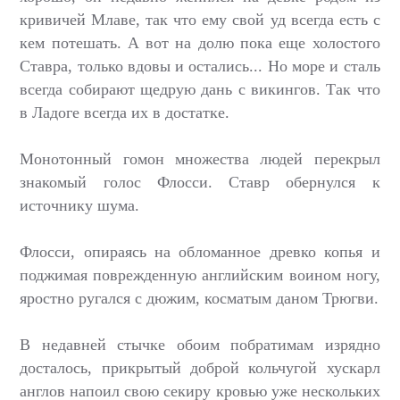
кривичей Млаве, так что ему свой уд всегда есть с
кем потешать. А вот на долю пока еще холостого
Ставра, только вдовы и остались... Но море и сталь
всегда собирают щедрую дань с викингов. Так что
в Ладоге всегда их в достатке.
Монотонный гомон множества людей перекрыл
знакомый голос Флосси. Ставр обернулся к
источнику шума.
Флосси, опираясь на обломанное древко копья и
поджимая поврежденную английским воином ногу,
яростно ругался с дюжим, косматым даном Трюгви.
В недавней стычке обоим побратимам изрядно
досталось, прикрытый доброй кольчугой хускарл
англов напоил свою секиру кровью уже нескольких