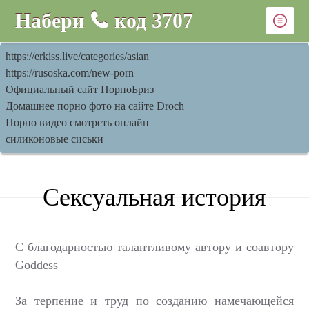
Набери
код
3707
https://erkiss.live/categories/asian
https://rusoska.com/new-porn
Официальный сайт ПорноБриз
Домашнее порно фото на сайте Droch
Порно видео смотреть онлайн
силиконовые сиськи
Сексуальная история
С благодарностью талантливому автору и соавтору
Gоddеss
За терпение и труд по созданию намечающейся