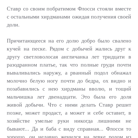
Ставр со своим побратимом Флосси стояли вместе
с остальными хирдманами ожидая получения своей
доли.
Причитающееся на его долю добро было свалено
кучей на песке. Рядом с добычей жались друг к
другу светловолосая англичанка лет тридцати в
разодранном платье, так что полные груди почти
вываливались наружу, а рванный подол обнажал
молочно белую ногу почти до бедра, ох видно и
позабавились с нею хирдманы вволю, и тощий
мальчишка лет двенадцати. Это была его доля
живой добычи. Что с ними делать Ставр решит
позже, может продаст, а может и себе оставит, в
хозяйстве умелые руки никогда лишними не
бывают... Да и баба с виду справная... Флосси то
хорошо, он недавно женился на девке родом из