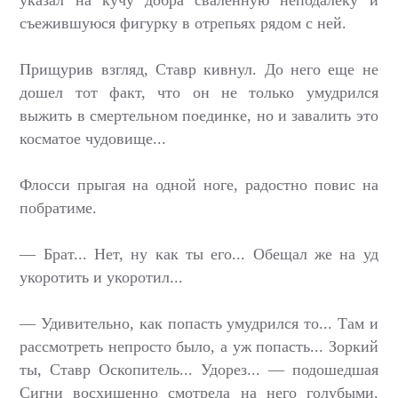
указал на кучу добра сваленную неподалеку и
съежившуюся фигурку в отрепьях рядом с ней.
Прищурив взгляд, Ставр кивнул. До него еще не
дошел тот факт, что он не только умудрился
выжить в смертельном поединке, но и завалить это
косматое чудовище...
Флосси прыгая на одной ноге, радостно повис на
побратиме.
— Брат... Нет, ну как ты его... Обещал же на уд
укоротить и укоротил...
— Удивительно, как попасть умудрился то... Там и
рассмотреть непросто было, а уж попасть... Зоркий
ты, Ставр Оскопитель... Удорез... — подошедшая
Сигни восхищенно смотрела на него голубыми,