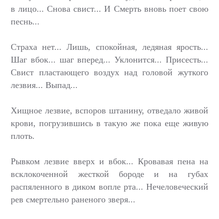
в лицо... Снова свист... И Смерть вновь поет свою
песнь...
Страха нет... Лишь, спокойная, ледяная ярость...
Шаг вбок... шаг вперед... Уклонится... Присесть...
Свист пластающего воздух над головой жуткого
лезвия... Выпад...
Хищное лезвие, вспоров штанину, отведало живой
крови, погрузившись в такую же пока еще живую
плоть.
Рывком лезвие вверх и вбок... Кровавая пена на
всклокоченной жесткой бороде и на губах
распяленного в диком вопле рта... Нечеловеческий
рев смертельно раненого зверя...