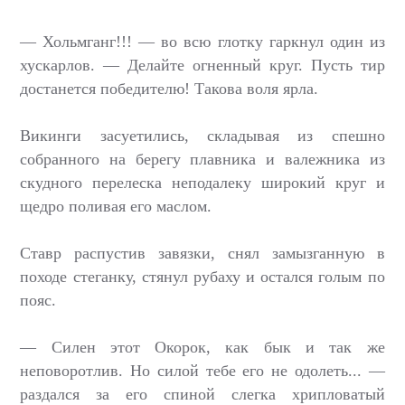
— Хольмганг!!! — во всю глотку гаркнул один из
хускарлов. — Делайте огненный круг. Пусть тир
достанется победителю! Такова воля ярла.
Викинги засуетились, складывая из спешно
собранного на берегу плавника и валежника из
скудного перелеска неподалеку широкий круг и
щедро поливая его маслом.
Ставр распустив завязки, снял замызганную в
походе стеганку, стянул рубаху и остался голым по
пояс.
— Силен этот Окорок, как бык и так же
неповоротлив. Но силой тебе его не одолеть... —
раздался за его спиной слегка хрипловатый