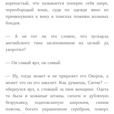
коренастый, что называется поперек себя шире,
чернобородый воин, судя по одежде явно из
примкнувших к вику в поисках поживы вольных
бондов.
— А не тот ли это словен, что хускарла
английского тана засапожником на целый уд
укоротил?
— Он самый ярл, он самый.
— Ну, тогда может и не прирежет его Окорок, а
может это он его завалит. Как думаешь, Сигни? —
обернулся ярл, к стоящей за ним женщине. Одета
та была в кожаные штаны, сапоги и дубленую
безрукавку, подпоясанную широким, синим
поясом, богато украшенном серебром, поверх