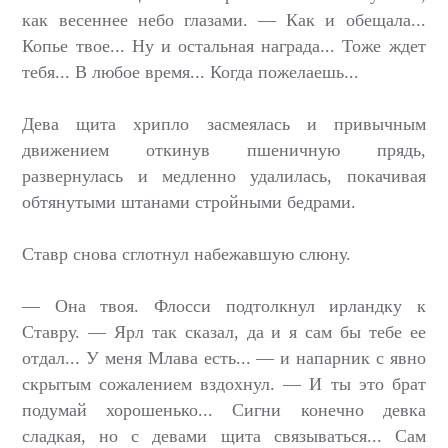
как весеннее небо глазами. — Как и обещала...
Копье твое... Ну и остальная награда... Тоже ждет
тебя... В любое время... Когда пожелаешь...
Дева щита хрипло засмеялась и привычным
движением откинув пшеничную прядь,
развернулась и медленно удалилась, покачивая
обтянутыми штанами стройными бедрами.
Ставр снова сглотнул набежавшую слюну.
— Она твоя. Флосси подтолкнул ирландку к
Ставру. — Ярл так сказал, да и я сам бы тебе ее
отдал... У меня Млава есть... — и напарник с явно
скрытым сожалением вздохнул. — И ты это брат
подумай хорошенько... Сигни конечно девка
сладкая, но с девами щита связываться... Сам