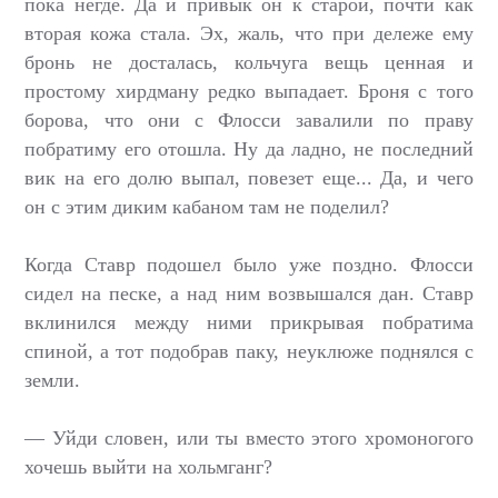
пока негде. Да и привык он к старой, почти как
вторая кожа стала. Эх, жаль, что при дележе ему
бронь не досталась, кольчуга вещь ценная и
простому хирдману редко выпадает. Броня с того
борова, что они с Флосси завалили по праву
побратиму его отошла. Ну да ладно, не последний
вик на его долю выпал, повезет еще... Да, и чего
он с этим диким кабаном там не поделил?
Когда Ставр подошел было уже поздно. Флосси
сидел на песке, а над ним возвышался дан. Ставр
вклинился между ними прикрывая побратима
спиной, а тот подобрав паку, неуклюже поднялся с
земли.
— Уйди словен, или ты вместо этого хромоногого
хочешь выйти на хольмганг?